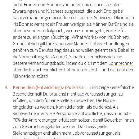
nicht. Frauen und Männer sind unterschiedlichen sozialen
Erwartungen und Klischees ausgesetzt, die auch Erfolge bei
Salärverhandlungen beeinflussen. Laut der Schweizer Ökonomin
Iris Bohnet verhandeln Frauen weniger als Männer. Dafür sind sie
aber besonders erfolgreich, wenn es darum geht, Vorteile für
andere zu erlangen. (Buchtipp: «What Works» von Iris Bohnet).
Grundsätzlich gilt für Frauen wie Männer: Lohnverhandlungen
gehören zum Berufsalltag dazu und wollen gelernt sein. Dabei ist
die Vorbereitung das A und O. Schaffe dir zum Beispiel eine
bessere Verhandlungsbasis, indem du dich mit dem
Lohnrechner
über die branchenüblichen Löhne informierst – und dich auf den
Männerlohn stützt!
Kenne dein (Entwicklungs-)Potenzial:
…und zeige keine falsche
Bescheidenheit! Du brauchst nicht alle Voraussetzungen zu
erfüllen, um dich für eine Stelle zu bewerben. Die Hürde
eingeladen zu werden, kann tiefer sein, als du denkst. Als
Richtwert nennen viele Personalverantwortliche, dass rund 60 –
70% der Anforderungen erfüllt sein sollten, damit Bewerber:innen
zum Gespräch eingeladen werden. Das heisst, viele
Stellenanzeigen enthalten mehr Jobvoraussetzungen, als