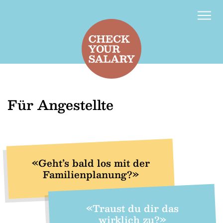
Kontakt
d
f
Für Angestellte
«Geht’s bald los mit der
Familienplanung?»
«Traust du dir das
wirklich zu?»