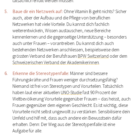
tatsächlich erfüllt werden müssen.
Baue dir ein Netzwerk auf:
Ohne Vitamin B geht nichts? Sicher
auch, aber der Aufbau und die Pflege von beruflichen
Netzwerken hat viele Vorteile. Du kannst dich fachlich
weiterentwickeln, Wissen austauschen, neue Bereiche
kennenlernen und die gegenseitige Unterstützung – besonders
auch unter Frauen – vorantreiben. Du kannst dich auch
bestehenden Netzwerken anschliessen, beispielsweise dem
grössten Verband der Berufsfrauen
BPW Switzerland
oder dem
Schweizerischen Verband der Akademikerinnen
.
Erkenne die Stereotypenfalle:
Männer sind bessere
Führungskräfte und Frauen weniger durchsetzungsfähig?
Niemand ist frei von Stereotypen und Vorurteilen. Tatsächlich
haben laut einer aktuellen
UNO-Studie
fast 90 Prozent der
Weltbevölkerung Vorurteile gegenüber Frauen – das heisst, auch
Frauen gegenüber dem eigenen Geschlecht. Es ist wichtig, diese
Vorurteile nicht selbst ungewollt zu verstärken. Sensibilisiere dein
Umfeld und hilf mit, dass auch andere ein Bewusstsein dafür
erhalten. Denn: Der Weg aus der Stereotypenfalle ist eine
Aufgabe für alle.