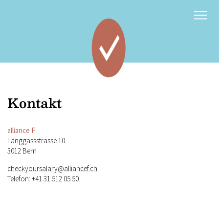
Kontakt
d
f
Kontakt
alliance F
Länggassstrasse 10
3012 Bern
checkyoursalary@alliancef.ch
Telefon: +41 31 512 05 50