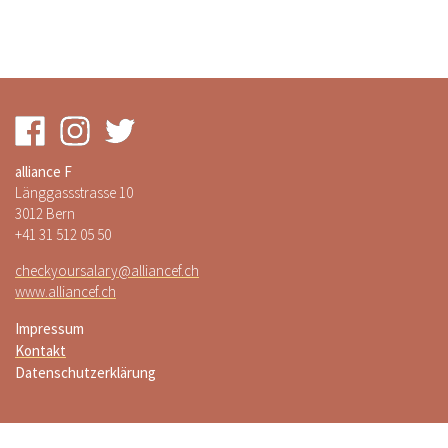
alliance F
Länggassstrasse 10
3012 Bern
+41 31 512 05 50
checkyoursalary@alliancef.ch
www.alliancef.ch
Impressum
Kontakt
Datenschutzerklärung