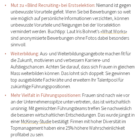
Mut zu «Blind Recruiting» bei Erstselektion:
Niemand ist gegen
unbewusste Vorurteile gefeit. Wenn Sie bei Bewerbungen so weit
wie möglich auf persönliche Informationen verzichten, können
unbewusste Vorurteile und Neigungen bei der Vorselektion
vermindert werden. Buchtipp: Laut Iris Bohnet’s
«What Works»
sind anonymisierte Bewerbungen ohne Fotos dabei besonders
sinnvoll.
Weiterbildung:
Aus- und Weiterbildungsangebote machen fit für
die Zukunft, motivieren und verbessern Karriere- und
Aufstiegschancen. Achten Sie darauf, dass sich Frauen in gleichem
Mass weiterbilden können. Das lohnt sich doppelt: Sie gewinnen
top ausgebildete Fachkräfte und erweitern Ihr Talentpool für
zukünftige Führungspositionen.
Mehr Vielfalt in Führungspositionen:
Frauen sind nach wie vor
an der Unternehmensspitze untervertreten, das ist wirtschaftlich
unsinnig. Mit gemischten Führungsteams treffen Sie nachweislich
die besseren wirtschaftlichen Entscheidungen. Das wurde jüngst in
einer
McKinsey-Studie
bestätigt: Firmen mit hoher Diversität im
Topmanagement haben eine 25% höhere Wahrscheinlichkeit
profitabel zu sein.