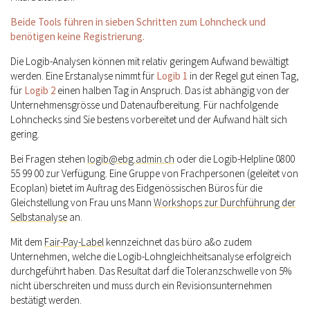
Beide Tools führen in sieben Schritten zum Lohncheck und
benötigen keine Registrierung.
Die Logib-Analysen können mit relativ geringem Aufwand bewältigt
werden. Eine Erstanalyse nimmt für
Logib 1
in der Regel gut einen Tag,
für
Logib 2
einen halben Tag in Anspruch. Das ist abhängig von der
Unternehmensgrösse und Datenaufbereitung. Für nachfolgende
Lohnchecks sind Sie bestens vorbereitet und der Aufwand hält sich
gering.
Bei Fragen stehen
logib@ebg.admin.ch
oder die Logib-Helpline 0800
55 99 00 zur Verfügung. Eine Gruppe von Frachpersonen (geleitet von
Ecoplan) bietet im Auftrag des Eidgenössischen Büros für die
Gleichstellung von Frau uns Mann
Workshops zur Durchführung der
Selbstanalyse
an.
Mit dem
Fair-Pay-Label
kennzeichnet das büro a&o zudem
Unternehmen, welche die Logib-Lohngleichheitsanalyse erfolgreich
durchgeführt haben. Das Resultat darf die Toleranzschwelle von 5%
nicht überschreiten und muss durch ein Revisionsunternehmen
bestätigt werden.