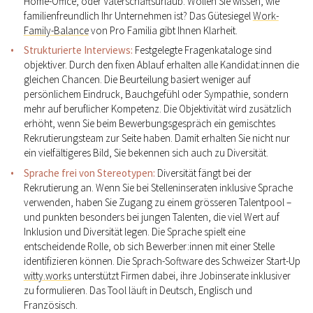
Home-Office, oder Vaterschaftsurlaub. Wollen Sie wissen, wie
familienfreundlich Ihr Unternehmen ist? Das Gütesiegel
Work-
Family-Balance
von Pro Familia gibt Ihnen Klarheit.
Strukturierte Interviews:
Festgelegte Fragenkataloge sind
objektiver. Durch den fixen Ablauf erhalten alle Kandidat:innen die
gleichen Chancen. Die Beurteilung basiert weniger auf
persönlichem Eindruck, Bauchgefühl oder Sympathie, sondern
mehr auf beruflicher Kompetenz. Die Objektivität wird zusätzlich
erhöht, wenn Sie beim Bewerbungsgespräch ein gemischtes
Rekrutierungsteam zur Seite haben. Damit erhalten Sie nicht nur
ein vielfältigeres Bild, Sie bekennen sich auch zu Diversität.
Sprache frei von Stereotypen:
Diversität fängt bei der
Rekrutierung an. Wenn Sie bei Stelleninseraten inklusive Sprache
verwenden, haben Sie Zugang zu einem grösseren Talentpool –
und punkten besonders bei jungen Talenten, die viel Wert auf
Inklusion und Diversität legen. Die Sprache spielt eine
entscheidende Rolle, ob sich Bewerber:innen mit einer Stelle
identifizieren können. Die Sprach-Software des Schweizer Start-Up
witty.works
unterstützt Firmen dabei, ihre Jobinserate inklusiver
zu formulieren. Das Tool läuft in Deutsch, Englisch und
Französisch.