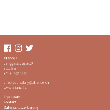
alliance F
Länggassstrasse 10
3012 Bern
+41 31 512 05 50
checkyoursalary@alliancef.ch
www.alliancef.ch
Impressum
Kontakt
Datenschutzerklärung