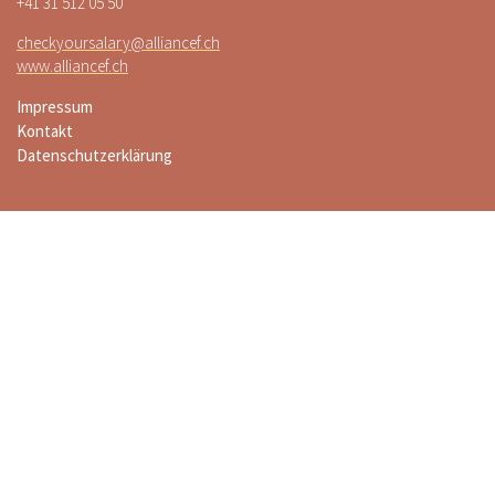
+41 31 512 05 50
checkyoursalary@alliancef.ch
www.alliancef.ch
Impressum
Kontakt
Datenschutzerklärung