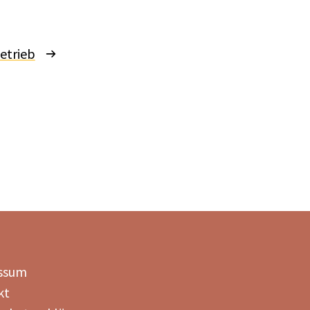
etrieb
ssum
kt