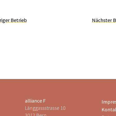
riger Betrieb
Nächster B
alliance F
Impre
Länggassstrasse 10
Konta
3012 Bern